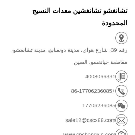
تشانغشو تشانغشين معدات النسيج
المحدودة
رقم 39، شارع هواي، مدينة دونغبانغ، مدينة تشانغشو،
مقاطعة جيانغسو، الصين
4008066331
+86-17706236085
17706236085
sale12@cscx88.com
www.cnchangxin.com