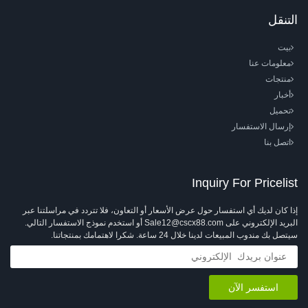
التنقل
بيت
معلومات عنا
منتجات
أخبار
تحميل
إرسال الاستفسار
اتصل بنا
Inquiry For Pricelist
إذا كان لديك أي استفسار حول عرض الأسعار أو التعاون، فلا تتردد في مراسلتنا عبر
البريد الإلكتروني على Sale12@cscx88.com أو استخدم نموذج الاستفسار التالي.
سيتصل بك مندوب المبيعات لدينا خلال 24 ساعة. شكرا لاهتمامك بمنتجاتنا.