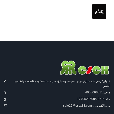
يُقدِّم
عنوان: رقم 39، شارع هواي، مدينة دونغبانغ، مدينة تشانغشو، مقاطعة جيانغسو،
الصين
هاتف:
4008066331
هاتف:
+86-17706236085
بريد إلكتروني:
sale12@cscx88.com