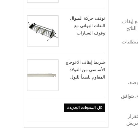
توقف حركة المنوال
ع إيقاف
النفاث الهوائي مع
لناتج
وقوف السيارات
بية متطلبات
شريط إيقاف الاعوجاج
الأساسي من الفولاذ
المقاوم للصدأ للنول
وضع،
 يتوافق
كل المنتجات الجديدة
قرار
لعريض