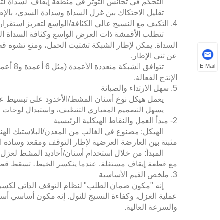
التحكم في تجانس التوتر في منطقة إيقاف السداة لتجن
تقليل الاحتكاك بين غزل السداة وسدادة السدى، بالإضا
4. التكيف مع النسيج عالي الكثافة/الواسع لتعزيز استقرار المعدات
تتطلب الأقمشة ذات العرض الواسع وكثافة السداة العالي
السداة. يمكن لإطار الشبكة تشتيت الحمل، ومنع تشوه قطع
عن ثني الإطار.
تتوافق 
E-Mail
الإنتاج الفعالة.
5. سهل الارتداء والصيانة
يعمل هيكل نوع أسنان المشط/الأخدود على تبسيط عملي
يسهل التصميم المعياري التنظيف، واستبدال لوحات التو
2- مبدأ العمل والنقاط الهيكلية الرئيسية
الهيكل: مصنوع في الغالب من المعدن/البلاستيك الهند
مثبتة بين العارضة العرضية لإطار التوقف ومقعد وسادة ا
المبدأ: من خلال استخدام أسنان/أخاديد المشط لعزل 
مع قطعة إيقاف مستقلة. عندما ينكسر الخيط، تسقط قطع
3. ملخص القيم الأساسية
إنه "مكون ضمان الطلب" لنظام التوقف الذاتي لكسر ا
عملية الغزل، وكفاءة النسيج للنول. إنه مكون أساسي أسا
والسرعة العالية.