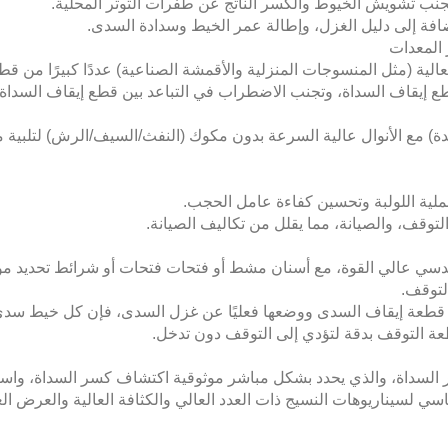
ب تشويش الخيوط والكسر الناتج عن طفرات التوتر المحلية.
فة إلى دليل الغزل، وإطالة عمر الخيط وسدادة السدى.
ة (مثل المنسوجات المنزلية والأقمشة الصناعية) عددًا كبيرًا من قط
 إيقاف السداة، وتجنب الاضطراب في التباعد بين قطع إيقاف السداة ا
الشبكة متعددة الأعمدة (مثل 6 أعمدة و8 أعمدة) مع الأنوال عالية السرعة بدون مكوك (النفث/السيف/الرش) لتل
ة اللولبة وتحسين كفاءة عامل الحجب.
قف، والصيانة، مما يقلل من تكاليف الصيانة.
سي عالي القوة، مع أسنان مشط أو فتحات فتحات أو شرائط تحديد م
لتوقف.
قطعة إيقاف السدى ووضعها فعليًا عن غزل السدى، فإن كل خيط سدى
ة التوقف بدقة لتؤدي إلى التوقف دون تدخل.
لسداة، والذي يحدد بشكل مباشر موثوقية اكتشاف كسر السداة، واست
سي لسيناريوهات النسيج ذات العدد العالي والكثافة العالية والعرض ا