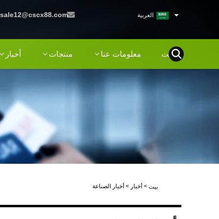
sale12@cscx88.com
العربية
بيت
معلومات عنا
منتجات
أخبار
>
أخبار
>
أخبار الصناعة
بيت