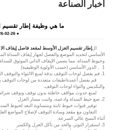
أخبار الصناعة
ما هي وظيفة إطار تقسيم ال
26-02-26
●
ال
إطار تقسيم الغزل الأوسط لمقعد فاصل إيقاف الا
الأساسي لتحديد الموضع والفصل لجهاز إيقاف السداة الم
وخيوط السداة، مما يضمن الإيقاف الذاتي الموثوق للسداة
1、 الدور الأساسي (حسب الأولوية الوظيفية)
1. قم بفصل لوحات التوقف بدقة لمنع الالتواء والتوقف العرضي
قم بفصل أعمدة/طبقات متعددة من لوحات التوقف بالتس
والتكديس والتواء لوحات التوقف.
لمنع حدوث مواقف خاطئة بدون توقف وتوقف شرائط الحيض بسبب الاك
2. ضع خيط السداة وادعمه، واثبت مسار الغزل
توفير قنوات خيوط ثابتة ومتساوية البعد لخيوط السدى، 
التعاون مع مقعد وسادة التوقف لإصلاح المواضع العلوية
أثناء النسج عالي السرعة.
3. استقرار التوتر، والحد من تآكل الغزل والكسر