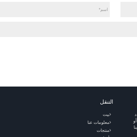
التنقل
د
بيت
ر البريد الإلكتروني على Sale12@cscx88.com أو
معلومات عنا
ا
منتجات