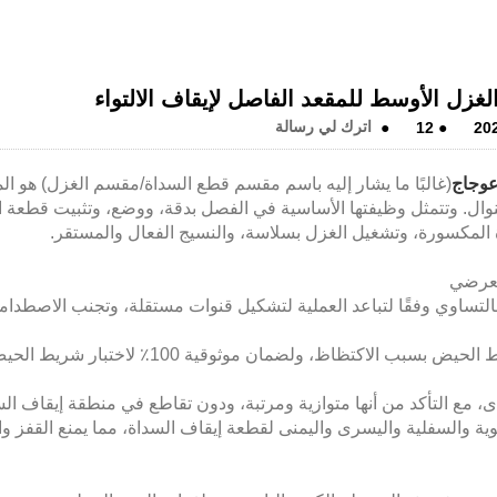
غزل الأوسط للمقعد الفاصل لإيقاف الالتواء
20
●
12
●
اترك لي رسالة
عوجاج
(غالبًا ما يشار إليه باسم مقسم قطع السداة/مقسم الغزل) هو ال
نوال. وتتمثل وظيفتها الأساسية في الفصل بدقة، ووضع، وتثبيت قطعة ا
 المكسورة، وتشغيل الغزل بسلاسة، والنسيج الفعال والمستقر.
اوي وفقًا لتباعد العملية لتشكيل قنوات مستقلة، وتجنب الاصطدام
تظاظ، ولضمان موثوقية 100٪ لاختبار شريط الحيض.
مع التأكد من أنها متوازية ومرتبة، ودون تقاطع في منطقة إيقاف ال
 والسفلية واليسرى واليمنى لقطعة إيقاف السداة، مما يمنع القفز وا