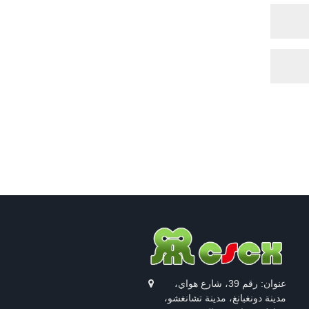
عنوان: رقم 39، شارع هواي،
مدينة دونغبانغ، مدينة تشانغشو،