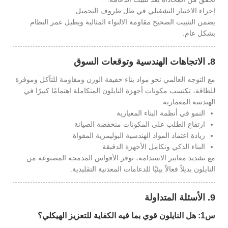
إجراء الاختبار التشغيلي في ظل ظروف التحميل.
يضمن التثبيت الصحيح مقاومة الالتواء المثالية ويطيل عمر النظام
بشكل عام.
8. الاتجاهات الهندسية وتوقعات السوق
مع التوجه العالمي نحو مواد بناء خفيفة الوزن ومقاومة للتآكل وموفرة
للطاقة، تكتسب مكونات أجهزة النايلون المتكاملة اهتمامًا كبيرًا في
الهندسة المعمارية.
النمو في أنظمة البناء المعيارية
ارتفاع الطلب على المكونات منخفضة الصيانة
زيادة اعتماد المواد الهندسية البوليمرية المقواة
البناء الذكي وتكامل الأجهزة الدقيقة
مع تشديد معايير الاستدامة، توفر الأقواس المدمجة المصنوعة من
النايلون بديلاً فعالاً بيئيًا للدعامات المعدنية التقليدية.
9. الأسئلة المتداولة
س1: هل النايلون قوي بما فيه الكفاية للتعزيز الهيكلي؟