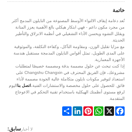
خاتمة
تُعد دعامة إيقاف الالتواء الأوسط المصنوعة من النايلون المدمج أكثر
من مجرد مكون داعم - فهي ابتكار هيكلي بالغ الأهمية يعزز المتانة
ويقلل التشوه ويحسن الأداء التشغيلي في أنظمة الانزلاق والتأطير
الحديثة.
مع مزايا تقليل الوزن، ومقاومة التآكل، وكفاءة التكلفة، والموثوقية
على المدى الطويل، تمثل أقواس النايلون المدمجة مستقبل هندسة
الأجهزة المعمارية.
إذا كنت تبحث عن حلول مصممة بدقة ومصممة خصيصًا لمتطلبات
مشروعك، فإن الفريق المحترف في Changshu Changxin على
استعداد لتوفير مكونات نايلون متكاملة عالية الجودة مصممة لأداء
فائق. للحصول على حلول مخصصة والاستشارات الفنية،
اتصل بنا
اليوم
لرفع مستوى أنظمتك الهيكلية باستخدام تقنية التحكم في الاعوجاج
المتقدمة.
Share
LinkedIn
Pinterest
WhatsApp
Facebook
X
سابق:
لا أخبار