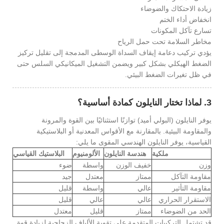
زيادة الاحتكاك والضوضاء
انخفاض أداء الختم
تسارع تآكل المكونات
مخاطر السلامة تحت حمل الرياح
يؤدي تركيب دعامة إيقاف السداة الوسطى المدمجة إلى تقليل تركيز
الضغط الهيكلي بشكل كبير ويضمن التشغيل الميكانيكي السلس حتى
في ظل تغيرات الضغط البيئي.
3. لماذا تختار النايلون كمادة أساسية؟
يوفر النايلون (البولي أميد) توازنًا استثنائيًا بين القوة والمرونة
والمقاومة البيئية. بالمقارنة مع الأقواس المعدنية أو البلاستيكية
القياسية، يوفر النايلون الهندسي المقوى ما يلي:
ملكية
هندسة النايلون
الألومنيوم
البلاستيك القياسي
وزن
خفيف الوزن
واسطة
ضوء
مقاومة التآكل
ممتاز
معتدل
جيد
مقاومة التأثير
عالي
واسطة
قليل
الاستقرار الحراري
عالي
عالي
قليل
الحد من الضوضاء
ممتاز
قليل
معتدل
قد تشتمل التركيبات المتقدمة على تقوية الألياف الزجاجية لزيادة قوة