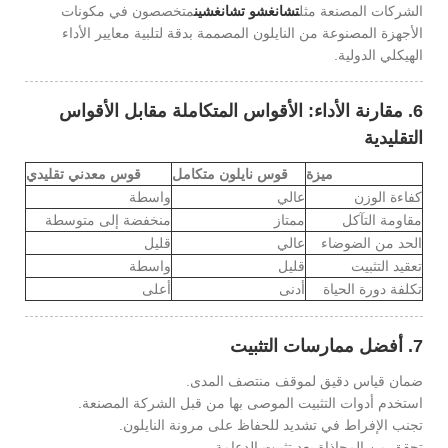
الشركات المصنعة مثل
تشانغشو تشانغشين
متخصصون في مكونات
الأجهزة المصنوعة من النايلون المصممة بدقة لتلبية معايير الأداء
الهيكلي الدولية.
6. مقارنة الأداء: الأقواس المتكاملة مقابل الأقواس
التقليدية
ميزة
قوس نايلون متكامل
قوس معدني تقليدي
كفاءة الوزن
عالي
واسطة
مقاومة التآكل
ممتاز
منخفضة إلى متوسطة
الحد من الضوضاء
عالي
قليل
تعقيد التثبيت
قليل
واسطة
تكلفة دورة الحياة
أدنى
أعلى
7. أفضل ممارسات التثبيت
ضمان قياس دقيق لموقف منتصف المدى.
استخدم أدوات التثبيت الموصى بها من قبل الشركة المصنعة.
تجنب الإفراط في تشديد للحفاظ على مرونة النايلون.
تحقق من المحاذاة بعد تثبيت الدعامة.