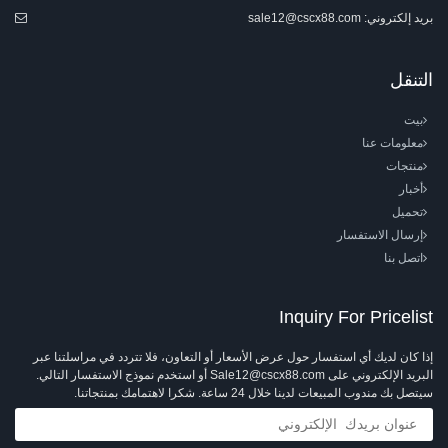
بريد إلكتروني:
sale12@cscx88.com
التنقل
بيت
معلومات عنا
منتجات
أخبار
تحميل
إرسال الاستفسار
اتصل بنا
Inquiry For Pricelist
إذا كان لديك أي استفسار حول عرض الأسعار أو التعاون، فلا تتردد في مراسلتنا عبر
البريد الإلكتروني على Sale12@cscx88.com أو استخدم نموذج الاستفسار التالي.
سيتصل بك مندوب المبيعات لدينا خلال 24 ساعة. شكرا لاهتمامك بمنتجاتنا.