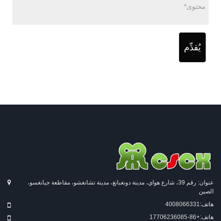
يُقدِّم
عنوان: رقم 39، شارع هواي، مدينة دونغبانغ، مدينة تشانغشو، مقاطعة جيانغسو،
الصين
هاتف:
4008066331
هاتف:
+86-17706236085