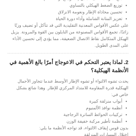
توزيع الضغط الهيكلي بالتساوي
تحسين محاذاة الإطار ونعومة الانزلاق
تعزيز المتانة الشاملة وأداء دورة الحياة
على عكس الأقواس المعدنية التقليدية التي قد تتآكل أو تضيف وزنًا
زائدًا، تجمع الأقواس المصنوعة من النايلون بين القوة والمرونة. يزيل
الهيكل المتكامل نقاط الاتصال الضعيفة، مما يؤدي إلى تحسين الأداء
على المدى الطويل.
2. لماذا يعتبر التحكم في الاعوجاج أمرًا بالغ الأهمية في
الأنظمة الهيكلية؟
يحدث تشوه الالتواء أو تشوه الإطار الأوسط عندما تتجاوز الأحمال
الهيكلية قدرة المقاومة للامتداد المركزي للإطار. وهذا شائع بشكل
خاص في:
أبواب منزلقة كبيرة
أنظمة نوافذ الألمنيوم
تركيبات الحوائط الساترة الزجاجية
أنظمة تأطير مركبة خفيفة الوزن
بدون قوس إيقاف الالتواء، قد تواجه الأنظمة ما يلي:
اختلال المسارات المنزلقة