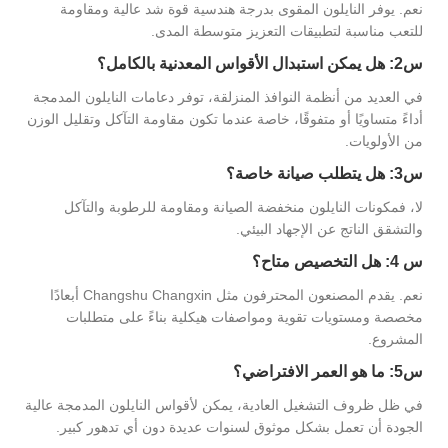
نعم. يوفر النايلون المقوى بدرجة هندسية قوة شد عالية ومقاومة
للتعب مناسبة لتطبيقات التعزيز متوسطة المدى.
س2: هل يمكن استبدال الأقواس المعدنية بالكامل؟
في العديد من أنظمة النوافذ المنزلقة، توفر دعامات النايلون المدمجة
أداءً متساويًا أو متفوقًا، خاصة عندما تكون مقاومة التآكل وتقليل الوزن
من الأولويات.
س3: هل يتطلب صيانة خاصة؟
لا، فمكونات النايلون منخفضة الصيانة ومقاومة للرطوبة والتآكل
والتشقق الناتج عن الإجهاد البيئي.
س 4: هل التخصيص متاح؟
نعم. يقدم المصنعون المحترفون مثل Changshu Changxin أبعادًا
مخصصة ومستويات تقوية ومواصفات هيكلية بناءً على متطلبات
المشروع.
س5: ما هو العمر الافتراضي؟
في ظل ظروف التشغيل العادية، يمكن لأقواس النايلون المدمجة عالية
الجودة أن تعمل بشكل موثوق لسنوات عديدة دون أي تدهور كبير.