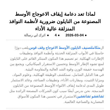
لماذا تعد دعامة إيقاف الاعوجاج الأوسط
المصنوعة من النايلون ضرورية لأنظمة النوافذ
المنزلقة عالية الأداء
●
2026-03-04
●
4
●
اترك لي رسالة
ال
متكامل
تصنيف النايلون الأوسط الاعوجاج وقف قوس
يلعب دورًا
حاسمًا في الأبواب المنزلقة الحديثة وأنظمة النوافذ وتطبيقات
الإطارات الهيكلية. تم تصميم هذا المكون المبتكر القائم على النايلون
لمنع تشوه الإطار الأوسط وتحسين الاستقرار الميكانيكي، ويجمع بين
الهندسة خفيفة الوزن وقوة الشد العالية والمقاومة البيئية.
في هذا الدليل الشامل، نستكشف الوظيفة الهيكلية، وعلوم المواد،
ومزايا التثبيت، ومقارنات الأداء، وتطبيقات الصناعة، وعائد الاستثمار
طويل المدى لدعامة إيقاف الالتواء الأوسط المصنوعة من النايلون
المدمجة. نحن ندرس أيضًا سبب كون الشركات المصنعة الرائدة مثل
تشانغشو تشانغشين
الاستمرار في تحسين هذا المكون للأسواق
المعمارية والصناعية العالمية.