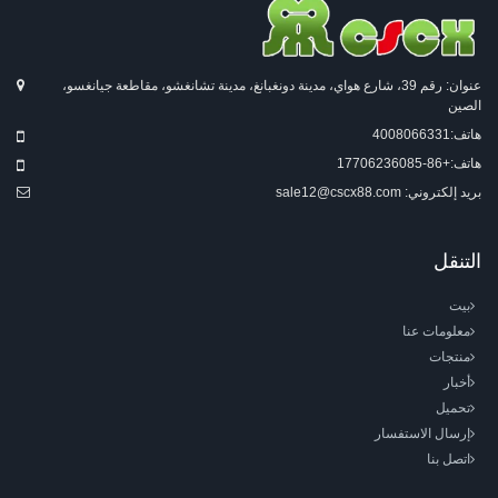
عنوان: رقم 39، شارع هواي، مدينة دونغبانغ، مدينة تشانغشو، مقاطعة جيانغسو،
الصين
هاتف:
4008066331
هاتف:
+86-17706236085
بريد إلكتروني:
sale12@cscx88.com
التنقل
بيت
معلومات عنا
منتجات
أخبار
تحميل
إرسال الاستفسار
اتصل بنا