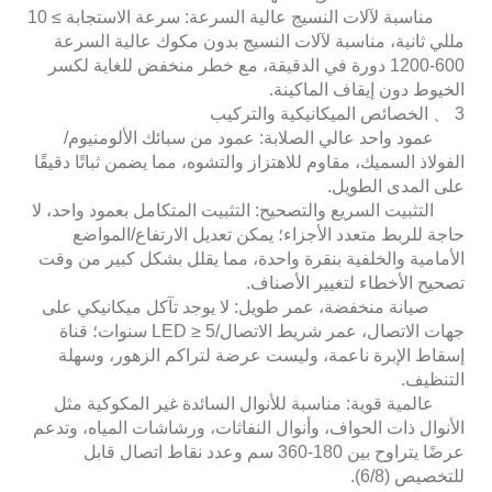
مناسبة لآلات النسيج عالية السرعة: سرعة الاستجابة ≥ 10
مللي ثانية، مناسبة لآلات النسيج بدون مكوك عالية السرعة
600-1200 دورة في الدقيقة، مع خطر منخفض للغاية لكسر
الخيوط دون إيقاف الماكينة.
3 、 الخصائص الميكانيكية والتركيب
عمود واحد عالي الصلابة: عمود من سبائك الألومنيوم/
الفولاذ السميك، مقاوم للاهتزاز والتشوه، مما يضمن ثباتًا دقيقًا
على المدى الطويل.
التثبيت السريع والتصحيح: التثبيت المتكامل بعمود واحد، لا
حاجة للربط متعدد الأجزاء؛ يمكن تعديل الارتفاع/المواضع
الأمامية والخلفية بنقرة واحدة، مما يقلل بشكل كبير من وقت
تصحيح الأخطاء لتغيير الأصناف.
صيانة منخفضة، عمر طويل: لا يوجد تآكل ميكانيكي على
جهات الاتصال، عمر شريط الاتصال/LED ≥ 5 سنوات؛ قناة
إسقاط الإبرة ناعمة، وليست عرضة لتراكم الزهور، وسهلة
التنظيف.
عالمية قوية: مناسبة للأنوال السائدة غير المكوكية مثل
الأنوال ذات الحواف، وأنوال النفاثات، ورشاشات المياه، وتدعم
عرضًا يتراوح بين 180-360 سم وعدد نقاط اتصال قابل
للتخصيص (6/8).