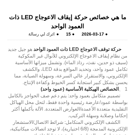
ما هي خصائص حركة إيقاف الاعوجاج LED ذات
العمود الواحد
●
2026-03-17
●
15
●
اترك لي رسالة
حركة توقف الاعوجاج LED ذات العمود الواحد
هو جيل جديد
من نظام إيقاف الاعوجاج الإلكتروني للأنوال غير المكوكية
(سيف ذو حدين، نفث، رذاذ الماء). وتشمل ميزاتها الأساسية
تكامل عمود واحد، وتحديد المواقع بدقة LED، والكشف
الإلكتروني، والاستقرار عالي السرعة، وسهولة الصيانة، مما
يحسن بشكل كبير استجابة كسر الخيوط وكفاءة الإنتاج.
1 、
الخصائص الهيكلية الأساسية (عمود واحد)
تصميم متكامل بعمود واحد: يتم دعم صف الحواجز بالكامل
بواسطة عمود/عارضة رئيسية واحدة فقط، لتحل محل الهياكل
التقليدية متعددة الأعمدة/العوارض المتعددة. الآلة بأكملها أكثر
إحكاما وصلابة وسهلة التركيب.
الكشف الإلكتروني المتكامل: شرائط الاتصال/الاستشعار
الإلكترونية المدمجة (6/8 اختيارية)، لا توجد اتصالات ميكانيكية،