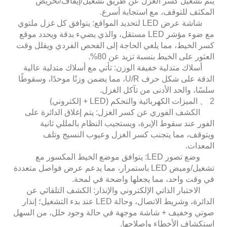
يتم تشغيل كسر الغزل عن طريق تشغيل/إيقاف/تحريض
المكثف للتوقف، مع استجابة أسرع.
شاشة عرض LED لتحديد المواقع: يتوافق كل غزل ملتوي
مع ضوء مؤشر LED مستقل، والذي يضيء بدقة ويحدد موقع
كسر الخيط، مما يلغي الحاجة إلى الفحص الفردي ويقلل وقت
العثور على الخيط بنسبة تزيد عن 80%.
أسلاك متدلية خفيفة الوزن: تأتي مع أسلاك متدلية عالية
الدقة على شكل حرف U/R، مما يضمن وزنًا موحدًا، وسقوطًا
سلسًا، والحد الأدنى من تآكل الغزل.
2 、 الميزات الكهربائية والتحكم (LED + إلكتروني)
الكشف الفوري عن كسر الغزل: يتم إغلاق الدائرة على
الفور عند سقوط الإبرة، ويستجيب النظام بالمللي ثانية
ويتوقف، مما يتجنب كسر الغزل وعيوب النسيج وتلف
المعدات.
وضع تصور LED: يتوافق موضع الخيط المكسور مع
تشغيل/وميض LED باستمرار، مما يدعم عرض فواصل متعددة
في وقت واحد، مما يجعلها واضحة في لمحة.
الاختبار الذاتي الإلكتروني والإنذار: الكشف التلقائي عن
الدائرة، وشريط الاتصال، وحالة LED عند بدء التشغيل؛ إنذار
صوتي وخفيف + شاشة موجهة في حالة وجود خلل، من السهل
استكشاف الأخطاء وإصلاحها.