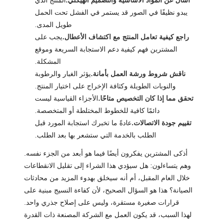
يبدو نظيفًا في الصور قد يستمر في الفشل تحت الحمل
طويل المدى.
راجع كيفية تعامل المنتج مع اكتشاف الأعطال.
يجب على
المشترين فهم كيفية دعم الاستجابة السريعة وموقع
المشكلة.
ناقش شروط ورشة العمل بأمانة.
يؤثر الغبار والرطوبة
والنوبات الطويلة وكثافة الإخراج على اختيار المنتج.
تحقق مما إذا كان التخصيص متاحًا.
الأجزاء القياسية ليست
دائمًا كافية للخطوط المختلطة أو المتخصصة.
تقييم جودة الاتصالات.
عادةً ما تخبرك استجابة المورد قبل
الطلب بالخدمة التي ستشعر بها بعد الطلب.
أذكى المشترين يفكرون أيضًا فيما هو أبعد من الجزء نفسه.
وهم يتساءلون: هل سيؤدي هذا الشراء إلى تقليل الانقطاعات
خلال العام المقبل، أم أنه سيخلق بهدوء المزيد من محادثات
الصيانة؟ هذا هو السؤال الصحيح، لأن كفاءة النسيج مبنية على
قرارات صغيرة مستقرة، وليس على إصلاح جذري واحد.
لهذا السبب، قد يكون العمل مع الشركة المصنعة ذات القدرة