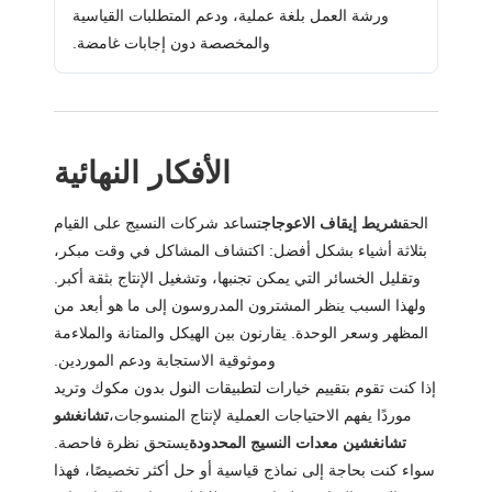
ورشة العمل بلغة عملية، ودعم المتطلبات القياسية
والمخصصة دون إجابات غامضة.
الأفكار النهائية
الحق
شريط إيقاف الاعوجاج
تساعد شركات النسيج على القيام
بثلاثة أشياء بشكل أفضل: اكتشاف المشاكل في وقت مبكر،
وتقليل الخسائر التي يمكن تجنبها، وتشغيل الإنتاج بثقة أكبر.
ولهذا السبب ينظر المشترون المدروسون إلى ما هو أبعد من
المظهر وسعر الوحدة. يقارنون بين الهيكل والمتانة والملاءمة
وموثوقية الاستجابة ودعم الموردين.
إذا كنت تقوم بتقييم خيارات لتطبيقات النول بدون مكوك وتريد
موردًا يفهم الاحتياجات العملية لإنتاج المنسوجات،
تشانغشو
تشانغشين معدات النسيج المحدودة
يستحق نظرة فاحصة.
سواء كنت بحاجة إلى نماذج قياسية أو حل أكثر تخصيصًا، فهذا