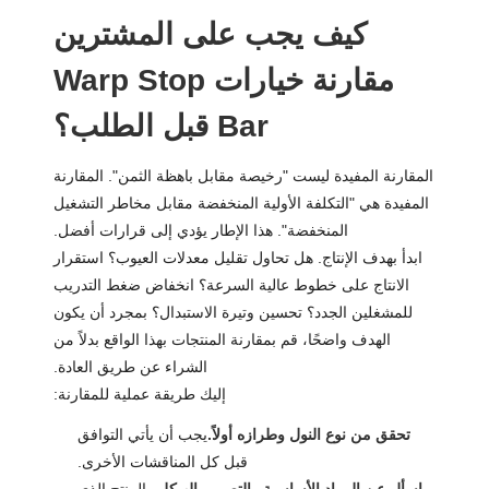
كيف يجب على المشترين
مقارنة خيارات Warp Stop
Bar قبل الطلب؟
المقارنة المفيدة ليست "رخيصة مقابل باهظة الثمن". المقارنة
المفيدة هي "التكلفة الأولية المنخفضة مقابل مخاطر التشغيل
المنخفضة". هذا الإطار يؤدي إلى قرارات أفضل.
ابدأ بهدف الإنتاج. هل تحاول تقليل معدلات العيوب؟ استقرار
الانتاج على خطوط عالية السرعة؟ انخفاض ضغط التدريب
للمشغلين الجدد؟ تحسين وتيرة الاستبدال؟ بمجرد أن يكون
الهدف واضحًا، قم بمقارنة المنتجات بهذا الواقع بدلاً من
الشراء عن طريق العادة.
إليك طريقة عملية للمقارنة:
تحقق من نوع النول وطرازه أولاً.
يجب أن يأتي التوافق
قبل كل المناقشات الأخرى.
اسأل عن المواد الأساسية والتصميم الهيكلي.
المنتج الذي