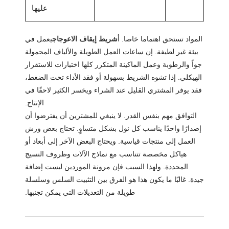
عليها
المواد تستحق اهتماما خاصا. أ
شريط إيقاف الاعوجاج
يعمل في
بيئة غير لطيفة. إن ساعات العمل الطويلة والألياف المحمولة
جواً والرطوبة وعمل الماكينة المتكرر كلها اختبارات للاستقرار
الهيكلي. إذا تشوه الشريط بسهولة أو فقد الأداء تحت الضغط،
فقد يوفر المشتري القليل عند الشراء ويخسر الكثير لاحقًا في
الإنتاج.
التوافق مهم بنفس القدر. لا ينبغي للمشترين أن يفترضوا أن
إصدارًا واحدًا يناسب كل نول بشكل متساوٍ. تحتاج بعض ورش
العمل إلى منتجات قياسية. ويحتاج البعض الآخر إلى أبعاد أو
هياكل مخصصة تتناسب مع نماذج الآلات وظروف النسيج
المحددة. ولهذا السبب فإن مرونة الموردين ليست إضافة
جيدة. غالبًا ما يكون هذا هو الفرق بين التثبيت السلس وسلسلة
طويلة من التعديلات التي يمكن تجنبها.