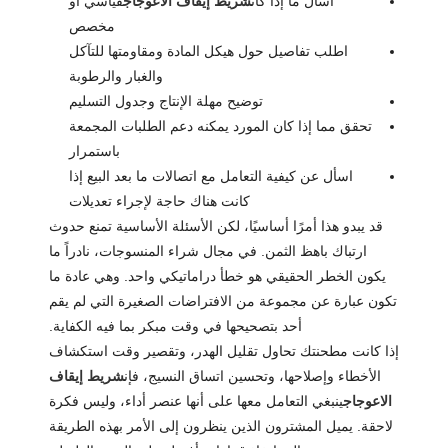
اسأل ما إذا كان
شريط إيقاف الاعوجاج
قياسي أو
مخصص
اطلب تفاصيل حول هيكل المادة ومقاومتها للتآكل
والغبار والرطوبة
توضيح مهلة الإنتاج وجدول التسليم
تحقق مما إذا كان المورد يمكنه دعم الطلبات المجمعة
باستمرار
اسأل عن كيفية التعامل مع اتصالات ما بعد البيع إذا
كانت هناك حاجة لإجراء تعديلات
قد يبدو هذا أمرًا أساسيًا، لكن الأسئلة الأساسية تمنع حدوث
ارتباك باهظ الثمن. في مجال شراء المنسوجات، نادراً ما
يكون الخطر الحقيقي هو خطأ دراماتيكي واحد. وهي عادة ما
تكون عبارة عن مجموعة من الافتراضات الصغيرة التي لم يقم
أحد بتصحيحها في وقت مبكر بما فيه الكفاية.
إذا كانت مطحنتك تحاول تقليل الهدر، وتقصير وقت استكشاف
الأخطاء وإصلاحها، وتحسين اتساق النسيج، فإن
شريط إيقاف
الاعوجاج
ينبغي التعامل معها على أنها عنصر أداء، وليس فكرة
لاحقة. يميل المشترون الذين ينظرون إلى الأمر بهذه الطريقة