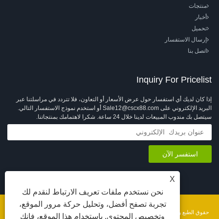
منتجات
أخبار
تحميل
إرسال الاستفسار
اتصل بنا
Inquiry For Pricelist
إذا كان لديك أي استفسار حول عرض الأسعار أو التعاون، فلا تتردد في مراسلتنا عبر
البريد الإلكتروني على Sale12@cscx88.com أو استخدم نموذج الاستفسار التالي.
سيتصل بك مندوب المبيعات لدينا خلال 24 ساعة. شكرا لاهتمامك بمنتجاتنا.
X
نحن نستخدم ملفات تعريف الارتباط لنقدم لك
تجربة تصفح أفضل، وتحليل حركة مرور الموقع،
حقوق الطبع والنشر © 2026 شركة تشانغشو تشانغشين لمعدات المنسوجات المحدودة. جميع
وتخصيص المحتوى. باستخدام هذا الموقع، فإنك