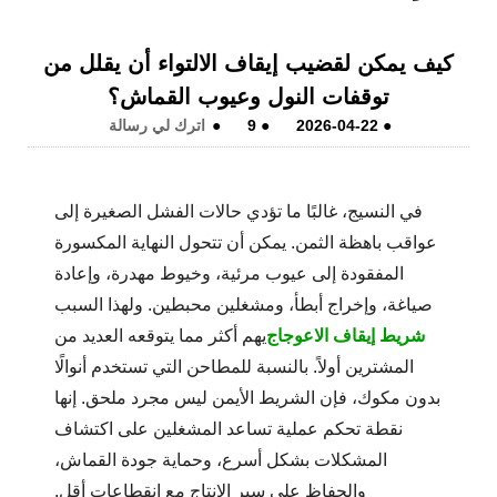
كيف يمكن لقضيب إيقاف الالتواء أن يقلل من
توقفات النول وعيوب القماش؟
●
2026-04-22
●
9
●
اترك لي رسالة
في النسيج، غالبًا ما تؤدي حالات الفشل الصغيرة إلى
عواقب باهظة الثمن. يمكن أن تتحول النهاية المكسورة
المفقودة إلى عيوب مرئية، وخيوط مهدرة، وإعادة
صياغة، وإخراج أبطأ، ومشغلين محبطين. ولهذا السبب
شريط إيقاف الاعوجاج
يهم أكثر مما يتوقعه العديد من
المشترين أولاً. بالنسبة للمطاحن التي تستخدم أنوالًا
بدون مكوك، فإن الشريط الأيمن ليس مجرد ملحق. إنها
نقطة تحكم عملية تساعد المشغلين على اكتشاف
المشكلات بشكل أسرع، وحماية جودة القماش،
والحفاظ على سير الإنتاج مع انقطاعات أقل.