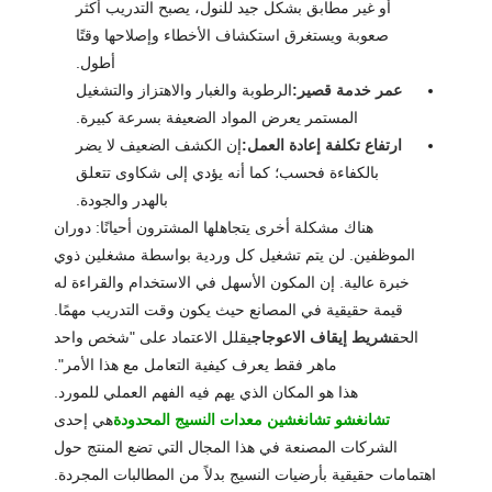
أو غير مطابق بشكل جيد للنول، يصبح التدريب أكثر
صعوبة ويستغرق استكشاف الأخطاء وإصلاحها وقتًا
أطول.
عمر خدمة قصير:
الرطوبة والغبار والاهتزاز والتشغيل
المستمر يعرض المواد الضعيفة بسرعة كبيرة.
ارتفاع تكلفة إعادة العمل:
إن الكشف الضعيف لا يضر
بالكفاءة فحسب؛ كما أنه يؤدي إلى شكاوى تتعلق
بالهدر والجودة.
هناك مشكلة أخرى يتجاهلها المشترون أحيانًا: دوران
الموظفين. لن يتم تشغيل كل وردية بواسطة مشغلين ذوي
خبرة عالية. إن المكون الأسهل في الاستخدام والقراءة له
قيمة حقيقية في المصانع حيث يكون وقت التدريب مهمًا.
الحق
شريط إيقاف الاعوجاج
يقلل الاعتماد على "شخص واحد
ماهر فقط يعرف كيفية التعامل مع هذا الأمر".
هذا هو المكان الذي يهم فيه الفهم العملي للمورد.
تشانغشو تشانغشين معدات النسيج المحدودة
هي إحدى
الشركات المصنعة في هذا المجال التي تضع المنتج حول
اهتمامات حقيقية بأرضيات النسيج بدلاً من المطالبات المجردة.