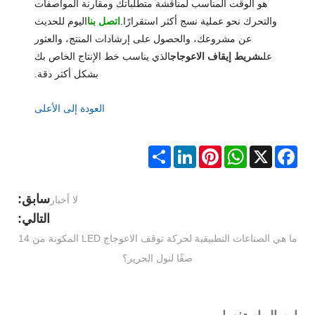
هو الوقت المناسب لمناقشة متطلباتك ومقارنة المواصفات
والتحرك نحو عملية نسج أكثر استقرارًا.
اتصل بنا
اليوم للحديث
عن مشروعك، والحصول على إرشادات المنتج، والعثور
على
شريط إيقاف الاعوجاج
الذي يناسب خط الإنتاج الخاص بك
بشكل أكثر دقة.
العودة إلى الأعلى
Share
LinkedIn
Pinterest
WhatsApp
Facebook
X
سابق:
لا أخبار
التالي:
ما هي الصناعات التطبيقية لحركة توقف الاعوجاج LED المكونة من 14
صفًا لنول الحرير؟