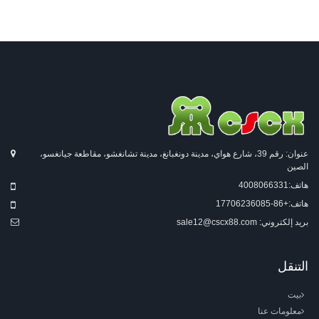
عنوان: رقم 39، شارع هواي، مدينة دونغبانغ، مدينة تشانغشو، مقاطعة جيانغسو،
الصين
هاتف:
4008066331
هاتف:
+86-17706236085
بريد إلكتروني:
sale12@cscx88.com
التنقل
بيت
معلومات عنا