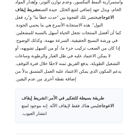
واستمرارية النمط المكسور، وعدم توازن التوتر، وإهدار المواد
الخام، وبذل جهد إضافي لتتبع الخلل. جيدة الصنع
شريط إيقاف
الاعوجاج
يختصر تلك الفجوة بين "حدث خطأ ما" و"رد فعل
النول". هذه الاستجابة الأسرع هي ما يحمي الجودة.
كما أن أفضل المنتجات تجعل الحياة أسهل بالنسبة للمشغلين.
في ورشة النسيج الحقيقية، السرعة مهمة، وكذلك الوضوح.
إذا كان من الصعب تركيب جزء ما، أو من السهل تشويهه، أو
لا يمكن الاعتماد عليه في ظل الغبار والرطوبة وساعات
التشغيل الطويلة، يدفع الفريق ثمنه لاحقًا خلال فترة التوقف.
يدعم المكون الذي يمكن الاعتماد عليه العمل المتسق بدلاً من
إضافة نقطة أخرى من عدم اليقين.
طريقة بسيطة للتفكير في الأمر:
ال
شريط إيقاف
الاعوجاج
ليس هناك فقط لإيقاف الآلة. إنه موجود لمنع
انتشار العيوب.