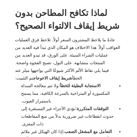
لماذا تكافح المطاحن بدون
شريط إيقاف الالتواء الصحيح؟
عادةً ما يلاحظ المشترون السعر أولاً. تلاحظ فرق العمليات
العواقب أولاً. هذا الاختلاف هو المكان الذي تبدأ فيه العديد من
عمليات الشراء السيئة. على الورق، قد تبدو العديد من
المنتجات متشابهة. على النول، تصبح الفجوة واضحة.
فيما يلي نقاط الألم الأكثر شيوعًا التي يواجهها ميلز عند
الخطأ
شريط إيقاف الاعوجاج
تم التثبيت:
الاستجابة البطيئة للخطأ:
ولا تتم معالجة السداة
المكسورة أو المتراخية بالسرعة الكافية، مما يسمح
باستمرار العيوب.
التوقفات المتكررة:
تؤدي الأجزاء غير المستقرة إلى
حدوث انقطاعات غير ضرورية بدلاً من منع المقاطعات
ذات المغزى.
التعامل مع المشغل الصعب:
إذا كان الهيكل غير ملائم