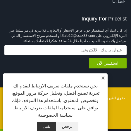
اتصل بنا
Inquiry For Pricelist
إذا كان لديك أي استفسار حول عرض الأسعار أو التعاون، فلا تتردد في مراسلتنا عبر
البريد الإلكتروني على Sale12@cscx88.com أو استخدم نموذج الاستفسار التالي.
سيتصل بك مندوب المبيعات لدينا خلال 24 ساعة. شكرا لاهتمامك بمنتجاتنا.
X
نحن نستخدم ملفات تعريف الارتباط لنقدم لك
تجربة تصفح أفضل، وتحليل حركة مرور الموقع،
حقوق الطبع والنشر © 2026 شركة تشانغشو تشانغشين لمعدات المنسوجات المحدودة. جميع
وتخصيص المحتوى. باستخدام هذا الموقع، فإنك
الحقوق محفوظة.
توافق على استخدامنا لملفات تعريف الارتباط.
رقم الهاتف 32058102002902号
الروابط
Privacy Policy
XML
RSS
Sitemap
سياسة الخصوصية
يرفض
يقبل