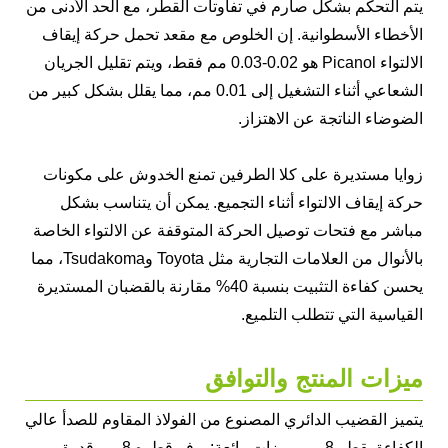
يتم التحكم بشكل صارم في تفاوتات القطر، مع الحد الأدنى من
الأخطاء الأسطوانية. إن الخلوص مع مقعد تحمل حركة إيقاف
الالتواء Picanol هو 0.02-0.03 مم فقط، ويتم تقليل الجريان
الشعاعي أثناء التشغيل إلى 0.01 مم، مما يقلل بشكل كبير من
الضوضاء الناتجة عن الاهتزاز.
زوايا مستديرة على كلا الطرفين تمنع الخدوش على مكونات
حركة إيقاف الالتواء أثناء التجميع. يمكن أن يتناسب بشكل
مباشر مع فتحات توصيل الحركة المتوقفة عن الالتواء الخاصة
بالأنوال من العلامات التجارية مثل Toyota وTsudakoma، مما
يحسن كفاءة التثبيت بنسبة 40% مقارنة بالقضبان المستديرة
القياسية التي تتطلب التلميع.
ميزات المنتج والتوافق
يتميز القضيب الدائري المصنوع من الفولاذ المقاوم للصدأ عالي
الكفاءة بقطر 8 مم بميزات رائعة: يوفر قطره 8 مم قدرة