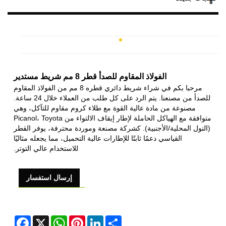
الفولاذ المقاوم للصدأ قطر 8 مم شريط مستدير
مرحبا بكم في شراء شريط دائري قطره 8 مم من الفولاذ المقاوم
للصدأ من مصنعنا. يتم الرد على كل طلب من العملاء خلال 24 ساعة.
مصنوعة من مادة عالية القوة مع طلاء كروم مقاوم للتآكل، وهي
متوافقة مع الهياكل الحاملة لإطار إيقاف الالتواء من Picanol، Toyota
(النول المحلية/الأجنبية). كشركة مصنعة وموردة محترفة، يوفر القطر
القياسي دعمًا ثابتًا للإطارات عالية التحميل، مما يجعله مثاليًا
للاستخدام عالي التوتر.
إرسال استفسار
acebook
WhatsApp
X
Pinterest
LinkedIn
Share