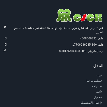
عنوان: رقم 39، شارع هواي، مدينة دونغبانغ، مدينة تشانغشو، مقاطعة جيانغسو،
الصين
هاتف:
4008066331
هاتف:
+86-17706236085
بريد إلكتروني:
sale12@cscx88.com
التنقل
بيت
معلومات عنا
منتجات
أخبار
تحميل
إرسال الاستفسار