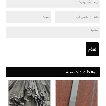
يُقدِّم
منتجات ذات صله