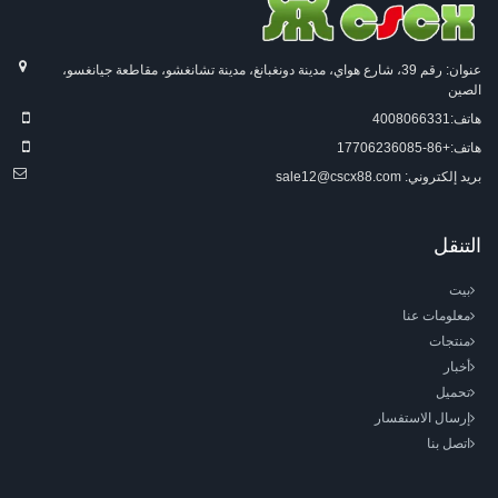
عنوان: رقم 39، شارع هواي، مدينة دونغبانغ، مدينة تشانغشو، مقاطعة جيانغسو،
الصين
هاتف:
4008066331
هاتف:
+86-17706236085
بريد إلكتروني:
sale12@cscx88.com
التنقل
بيت
معلومات عنا
منتجات
أخبار
تحميل
إرسال الاستفسار
اتصل بنا