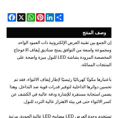
acebook
WhatsApp
X
Pinterest
LinkedIn
Share
وصف المنتج
إن الجمع بين تقنية العرض الإلكترونية ذات العمود الواحد
ومجموعة واسعة من التوافق يمنح صناديق إيقاف الاعوجاج
المخصصة المزودة بشاشة LED للنول ميزة واضحة على
المنتجات المماثلة.
باعتبارها مكونًا كهربائيًا رئيسيًا لإطار إيقاف الالتواء، فقد تم
تحسين دوائرها الداخلية لتوفير قدرات قوية ضد التداخل. وهذا
يضمن استجابة مستقرة للإشارة ودقة عالية في الكشف عن
كسر الالتواء حتى في بيئة الاهتزاز عالية التردد للنول.
تستخدم وحدة العرض LED مصابيح LED عالية الجودة، مرتبة