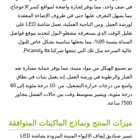
في صف واحد، مما يوفر إشارة واضحة لمواقع كسر الاعوجاج،
مما يسهل التعرف عليها حتى في ظروف الإضاءة المعقدة
لورشة العمل. ومن الناحية العملية، تعمل شاشة LED على
تقليل الوقت الذي يستغرقه مشغلو النول لتحديد موقع فواصل
السداة بنسبة 95%، مما يجعلها مناسبة بشكل خاص للنول
عالية السرعة مثل تلك التي تنتجها شركتا Ita وPicanol.
تم تصنيع الهيكل من مواد متينة، مما يوفر حماية ممتازة ضد
الغبار والرطوبة في ورشة العمل. إنه يعمل بثبات في نطاق
واسع من درجات حرارة التشغيل، من -10 درجة مئوية إلى 60
درجة مئوية، ويتميز بمتوسط ​​وقت بين حالات الفشل يتجاوز
7500 ساعة.
ميزات المنتج ونماذج الماكينات المتوافقة
تتميز صناديق إيقاف الالتواء المتينة المزودة بشاشة LED