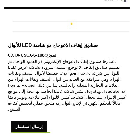
صناديق إيقاف الاعوجاج مع شاشة LED للأنوال
نموذج:CXTX-CSCX-6-108
باعتبارها صندوق إيقاف الاعوجاج الإلكتروني ذو العمود الواحد، تم
تصميم صناديق إيقاف الاعوجاج المتينة المزودة بشاشة عرض LED
للنول من شركة Changxin Textile خصيصًا لأنوال السيف ونفاثات
الهواء. وهي متوافقة مع العديد من أنوال السيف ونفاثات الهواء من
العلامات التجارية المحلية والعالمية، بما في ذلك Itema، Picanol،
Tsudakoma، وToyota. تشير شاشة LED الخاصة بها بدقة إلى مواقع
كسر الالتواء، مما يجعل اكتشاف كسر الالتواء أكثر ملاءمة ويوفر دعمًا
فعالاً للتحكم الكهربائي لإنتاج النول. إنه ملحق عملي لتحسين كفاءة
النسيج.
إرسال استفسار