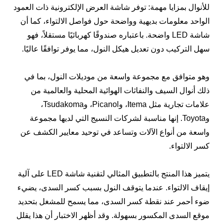
للأنوال بمزايا مهمة: توفر شاشة العرض الإلكترونية ذات العمود
الواحد معلومات بديهية وواضحة حول فواصل الالتواء، كما أن
شاشة LED واضحة. باعتباره صندوقًا كهربائيًا مستقلاً، فهو
سهل التركيب دون تعديل هيكل النول، مما يوفر توافقًا عاليًا.
وهو متوافق مع مجموعة واسعة من موديلات النول، بما في
ذلك أنوال السيف والنفاثات الهوائية المحلية والعالمية من
علامات تجارية مثل Itema، وPicanol، وTsudakoma،
وToyota. إنها مناسبة لشركات النسيج التي لديها مجموعة
واسعة من أنواع الآلات وتساعد في توحيد معايير الكشف عن
كسر الالتواء.
يتميز هذا المنتج بالتطبيق المثالي لتقنية شاشة LED على آلية
إيقاف الالتواء. عندما يتوقف النول بسبب كسر السدى، يضيء
ضوء أحمر عند نقطة كسر السدى، مما يسمح للمشغل بتحديد
موقع السدى المكسور بسهولة. وقد أظهر الاختبار أن هذا يقلل