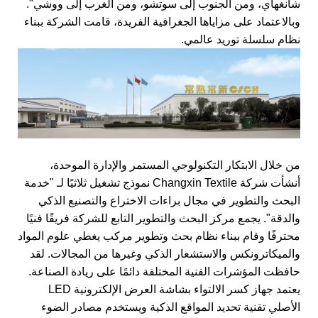
شانغهاي، ومن الجنوب إلى سوتشو، ومن الغرب إلى ووشي".
وبالاعتماد على مزاياها الجغرافية الفريدة، قامت الشركة ببناء
نظام سلسلة توريد عالمي.
من خلال الابتكار التكنولوجي المستمر والإدارة الموحدة،
أنشأت شركة Changxin Textile نموذج تشغيل ثلاثيًا لـ "خدمة
البحث والتطوير في مجال براءات الاختراع والتصنيع الذكي
والدقة". يجمع مركز البحث والتطوير التابع للشركة فريقًا فنيًا
محترفًا وقام ببناء نظام بحث وتطوير مركب يغطي علوم المواد
والميكاترونكس والاستشعار الذكي وغيرها من المجالات. لقد
حافظت المؤشرات الفنية المختلفة دائمًا على ريادة الصناعة.
يعتمد جهاز كسر الالتواء بشاشة العرض الإلكترونية LED
الأصلي تقنية تحديد المواقع الذكية ويستخدم مصادر الضوء