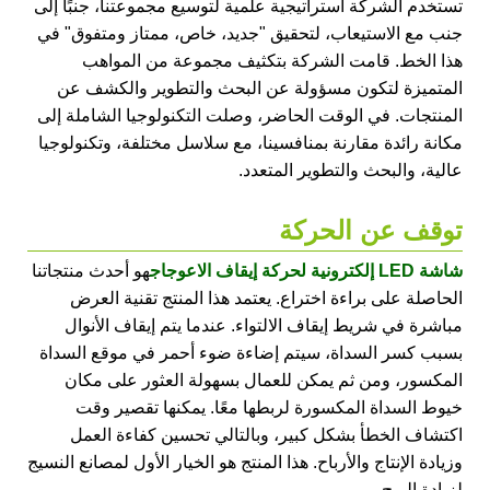
تستخدم الشركة استراتيجية علمية لتوسيع مجموعتنا، جنبًا إلى
جنب مع الاستيعاب، لتحقيق "جديد، خاص، ممتاز ومتفوق" في
هذا الخط. قامت الشركة بتكثيف مجموعة من المواهب
المتميزة لتكون مسؤولة عن البحث والتطوير والكشف عن
المنتجات. في الوقت الحاضر، وصلت التكنولوجيا الشاملة إلى
مكانة رائدة مقارنة بمنافسينا، مع سلاسل مختلفة، وتكنولوجيا
عالية، والبحث والتطوير المتعدد.
توقف عن الحركة
شاشة LED إلكترونية لحركة إيقاف الاعوجاج
هو أحدث منتجاتنا
الحاصلة على براءة اختراع. يعتمد هذا المنتج تقنية العرض
مباشرة في شريط إيقاف الالتواء. عندما يتم إيقاف الأنوال
بسبب كسر السداة، سيتم إضاءة ضوء أحمر في موقع السداة
المكسور، ومن ثم يمكن للعمال بسهولة العثور على مكان
خيوط السداة المكسورة لربطها معًا. يمكنها تقصير وقت
اكتشاف الخطأ بشكل كبير، وبالتالي تحسين كفاءة العمل
وزيادة الإنتاج والأرباح. هذا المنتج هو الخيار الأول لمصانع النسيج
لزيادة الربح.