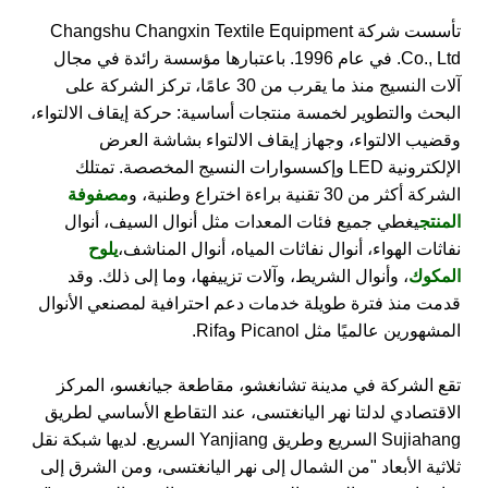
تأسست شركة Changshu Changxin Textile Equipment
Co., Ltd. في عام 1996. باعتبارها مؤسسة رائدة في مجال
آلات النسيج منذ ما يقرب من 30 عامًا، تركز الشركة على
البحث والتطوير لخمسة منتجات أساسية: حركة إيقاف الالتواء،
وقضيب الالتواء، وجهاز إيقاف الالتواء بشاشة العرض
الإلكترونية LED وإكسسوارات النسيج المخصصة. تمتلك
الشركة أكثر من 30 تقنية براءة اختراع وطنية، و
مصفوفة
المنتج
يغطي جميع فئات المعدات مثل أنوال السيف، أنوال
نفاثات الهواء، أنوال نفاثات المياه، أنوال المناشف،
يلوح
المكوك
، وأنوال الشريط، وآلات تزييفها، وما إلى ذلك. وقد
قدمت منذ فترة طويلة خدمات دعم احترافية لمصنعي الأنوال
المشهورين عالميًا مثل Picanol وRifa.
تقع الشركة في مدينة تشانغشو، مقاطعة جيانغسو، المركز
الاقتصادي لدلتا نهر اليانغتسى، عند التقاطع الأساسي لطريق
Sujiahang السريع وطريق Yanjiang السريع. لديها شبكة نقل
ثلاثية الأبعاد "من الشمال إلى نهر اليانغتسى، ومن الشرق إلى