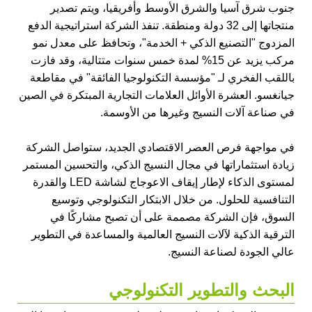
جنوب شرق آسيا والشرق الأوسط وأفريقيا، ويتم تصدير
منتجاتها إلى 32 دولة ومنطقة. تنفذ الشركة استراتيجية الدفع
المزدوج "التصنيع الذكي + الخدمة"، وتحافظ على معدل نمو
مركب يزيد عن 15% لمدة خمس سنوات متتالية، وقد فازت
باللقب الفخري لـ "مؤسسة التكنولوجيا الفائقة" في مقاطعة
جيانغسو. العشرة الأوائل العلامات التجارية المبتكرة في الصين
في صناعة آلات النسيج وغيرها من الأوسمة.
في مواجهة فرص العصر الاقتصادي الجديد، ستواصل الشركة
زيادة استثماراتها في مجال النسيج الذكي، والتحسين المستمر
لمستوى الذكاء لإطار إيقاف الاعوجاج لشاشة LED والقدرة
التنافسية للحلول. من خلال الابتكار التكنولوجي وتوسيع
السوق، فإن الشركة مصممة على أن تصبح مشاركًا في
الترقية الذكية لآلات النسيج العالمية والمساعدة في التطوير
عالي الجودة لصناعة النسيج.
البحث والتطوير التكنولوجي