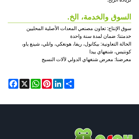
السوق والخدمة، الخ.
سوق الإنتاج: تعاون مصنعي المعدات الأصلية المحليين
خدمتنا: ضمان لمدة سنة واحدة
الحالة التعاونية: بيكانول، ريفا، هونغكي، وانلي، شينغ ياو،
كونتيس، شنغهاي ييدا
معرضنا: معرض شنغهاي الدولي لآلات النسيج
acebook
WhatsApp
X
Pinterest
LinkedIn
Share