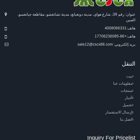
عنوان: رقم 39، شارع هواي، مدينة دونغبانغ، مدينة تشانغشو، مقاطعة جيانغسو،
الصين
هاتف:
4008066331
هاتف:
+86-17706236085
بريد إلكتروني:
sale12@cscx88.com
التنقل
بيت
معلومات عنا
منتجات
أخبار
تحميل
إرسال الاستفسار
اتصل بنا
Inquiry For Pricelist