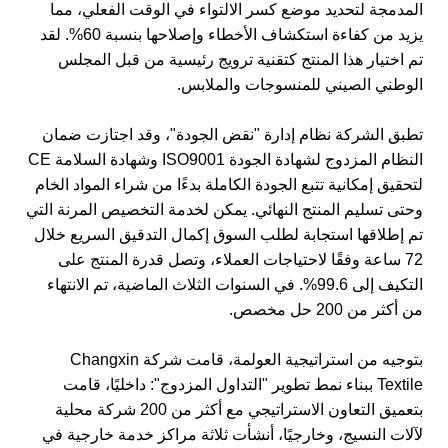
المدمجة لتحديد موضع كسر الالتواء في الوقت الفعلي، مما
يزيد من كفاءة استكشاف الأخطاء وإصلاحها بنسبة 60%. لقد
تم اختيار هذا المنتج كتقنية ترويج رئيسية من قبل المجلس
الوطني الصيني للمنسوجات والملابس.
تطبق الشركة نظام إدارة "نقض الجودة"، وقد اجتازت ضمان
النظام المزدوج لشهادة الجودة ISO9001 وشهادة السلامة CE
لتحقيق إمكانية تتبع الجودة الكاملة بدءًا من شراء المواد الخام
وحتى تسليم المنتج النهائي. يمكن لخدمة التخصيص المرنة التي
تم إطلاقها استجابة لطلب السوق إكمال التدقيق السريع خلال
72 ساعة وفقًا لاحتياجات العملاء، وتصل قدرة المنتج على
التكيف إلى 99.6%. في السنوات الثلاث الماضية، تم الانتهاء
من أكثر من 200 حل مخصص.
بتوجيه من استراتيجية العولمة، قامت شركة Changxin
Textile ببناء نمط تطوير "التداول المزدوج": داخليًا، قامت
بتعميق التعاون الاستراتيجي مع أكثر من 200 شركة محلية
لآلات النسيج، وخارجيًا، أنشأت ثلاثة مراكز خدمة خارجية في